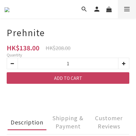
Prehnite
HK$138.00
HK$208.00
Quantity
ADD TO CART
Shipping &
Customer
Description
Payment
Reviews