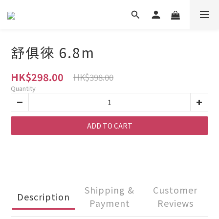
舒俱徠 6.8m
HK$298.00
HK$398.00
Quantity
ADD TO CART
Shipping &
Customer
Description
Payment
Reviews